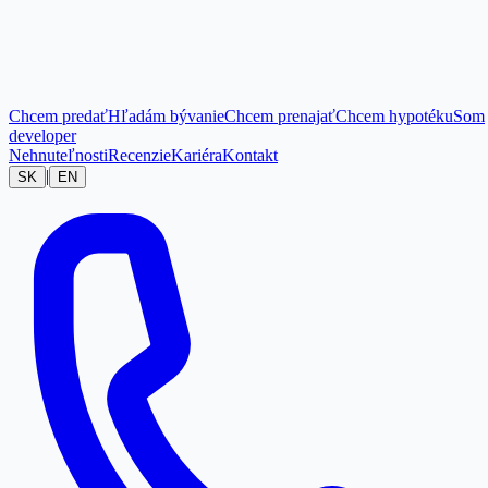
Chcem predať
Hľadám bývanie
Chcem prenajať
Chcem hypotéku
Som
developer
Nehnuteľnosti
Recenzie
Kariéra
Kontakt
|
SK
EN